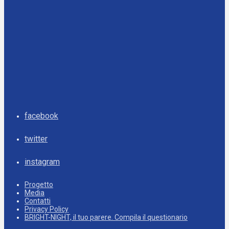
facebook
twitter
instagram
Progetto
Media
Contatti
Privacy Policy
BRIGHT-NIGHT, il tuo parere. Compila il questionario