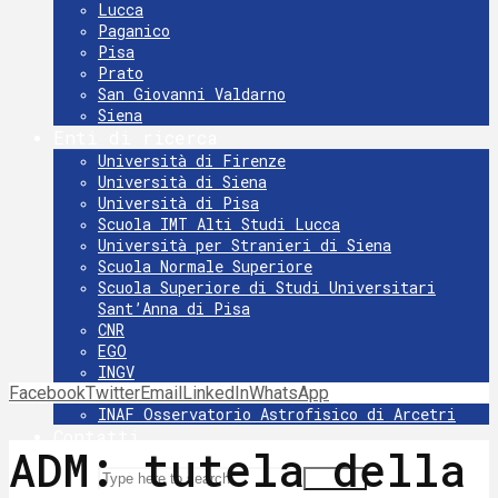
Lucca
Paganico
Pisa
Prato
San Giovanni Valdarno
Siena
Enti di ricerca
Università di Firenze
Università di Siena
Università di Pisa
Scuola IMT Alti Studi Lucca
Università per Stranieri di Siena
Scuola Normale Superiore
Scuola Superiore di Studi Universitari
Sant’Anna di Pisa
CNR
EGO
INGV
Facebook
Twitter
INFN
Email
LinkedIn
WhatsApp
INAF Osservatorio Astrofisico di Arcetri
Contatti
ADM: tutela della
Search