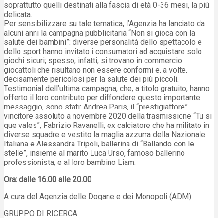
soprattutto quelli destinati alla fascia di età 0-36 mesi, la più
delicata.
Per sensibilizzare su tale tematica, l’Agenzia ha lanciato da
alcuni anni la campagna pubblicitaria “Non si gioca con la
salute dei bambini”: diverse personalità dello spettacolo e
dello sport hanno invitato i consumatori ad acquistare solo
giochi sicuri; spesso, infatti, si trovano in commercio
giocattoli che risultano non essere conformi e, a volte,
decisamente pericolosi per la salute dei più piccoli.
Testimonial dell’ultima campagna, che, a titolo gratuito, hanno
offerto il loro contributo per diffondere questo importante
messaggio, sono stati: Andrea Paris, il “prestigiattore”
vincitore assoluto a novembre 2020 della trasmissione “Tu si
que vales”, Fabrizio Ravanelli, ex calciatore che ha militato in
diverse squadre e vestito la maglia azzurra della Nazionale
Italiana e Alessandra Tripoli, ballerina di “Ballando con le
stelle”, insieme al marito Luca Urso, famoso ballerino
professionista, e al loro bambino Liam.
Ora: dalle 16.00 alle 20.00
A cura del Agenzia delle Dogane e dei Monopoli (ADM)
GRUPPO DI RICERCA