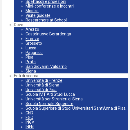
Spettacoli e proiezioni
Mini-conferenze e incontri
Mostre
Visite guidate
Researchers at School
Dove
Arezzo
Castelnuovo Berardenga
Firenze
Grosseto
Lucca
Paganico
Pisa
Prato
San Giovanni Valdarno
Siena
Enti di ricerca
Università di Firenze
Università di Siena
Università di Pisa
Scuola IMT Alti Studi Lucca
Università per Stranieri di Siena
Scuola Normale Superiore
Scuola Superiore di Studi Universitari Sant’Anna di Pisa
CNR
EGO
INGV
INFN