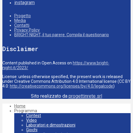
instagram
Progetto
Media
Contatti
Privacy Policy
BRIGHT-NIGHT, il tuo parere. Compila il questionario
Disclaimer
Content published in Open Access on
https://www.bright-
night.it/2023/
License: unless otherwise specified, the present work is released
under Creative Commons Attribution 4.0 International license (CC BY
4.0:
http://creativecommons.org/licenses/by/4.0/legalcode
)
Sito realizzato da
progettinrete srl
Home
Programma
Contest
Video
Laboratori e dimostrazioni
Giochi