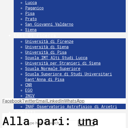
Lucca
Paganico
Pisa
Prato
San Giovanni Valdarno
Siena
Enti di ricerca
Università di Firenze
Università di Siena
Università di Pisa
Scuola IMT Alti Studi Lucca
Università per Stranieri di Siena
Scuola Normale Superiore
Scuola Superiore di Studi Universitari
Sant’Anna di Pisa
CNR
EGO
INGV
Facebook
Twitter
INFN
Email
LinkedIn
WhatsApp
INAF Osservatorio Astrofisico di Arcetri
Contatti
Alla pari: una
Search