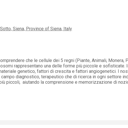
Sotto, Siena, Province of Siena, Italy
mprendere che le cellule dei 5 regni (Piante, Animali, Monera, P
sosomi rappresentano una delle forme più piccole e sofisticate. I
ateriale genetico, fattori di crescita e fattori angiogenetici. I n
in campo diagnostico, terapeutico che di ricerca in ogni settore i
dei più piccoli, aiutando la comprensione e memorizzazione di no