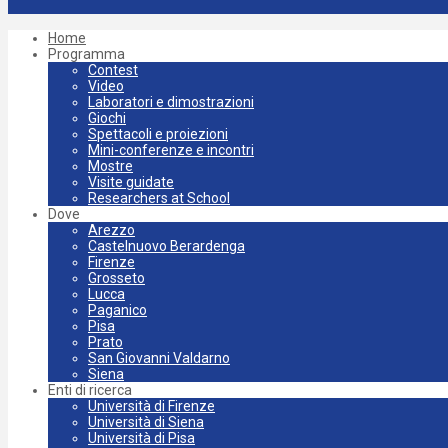
Home
Programma
Contest
Video
Laboratori e dimostrazioni
Giochi
Spettacoli e proiezioni
Mini-conferenze e incontri
Mostre
Visite guidate
Researchers at School
Dove
Arezzo
Castelnuovo Berardenga
Firenze
Grosseto
Lucca
Paganico
Pisa
Prato
San Giovanni Valdarno
Siena
Enti di ricerca
Università di Firenze
Università di Siena
Università di Pisa