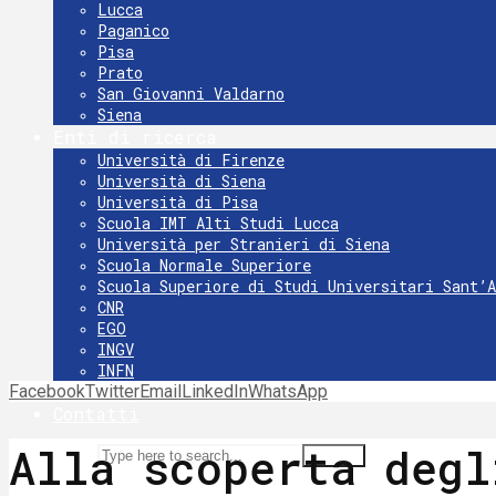
Lucca
Paganico
Pisa
Prato
San Giovanni Valdarno
Siena
Enti di ricerca
Università di Firenze
Università di Siena
Università di Pisa
Scuola IMT Alti Studi Lucca
Università per Stranieri di Siena
Scuola Normale Superiore
Scuola Superiore di Studi Universitari Sant’
CNR
EGO
INGV
INFN
Facebook
Twitter
INAF Osservatorio Astrofisico di Arcetri
Email
LinkedIn
WhatsApp
Contatti
Alla scoperta degl
Search