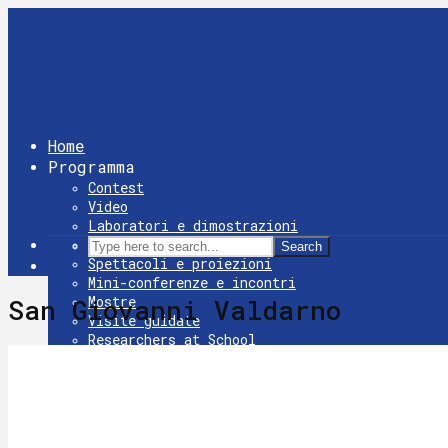
Home
Programma
Contest
Video
Laboratori e dimostrazioni
Giochi
Search
Spettacoli e proiezioni
Mini-conferenze e incontri
Mostre
San Giovanni Valdarno
Visite guidate
Researchers at School
Dove
Arezzo
Castelnuovo Berardenga
Firenze
Grosseto