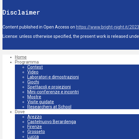
Disclaimer
Content published in Open Access on
https://www.bright-night.it/202
License: unless otherwise specified, the present work is released und
Home
Programma
Contest
Video
Laboratori e dimostrazioni
Giochi
Spettacoli e proiezioni
Mini-conferenze e incontri
Mostre
Visite guidate
Researchers at School
Dove
Arezzo
Castelnuovo Berardenga
Firenze
Grosseto
Lucca