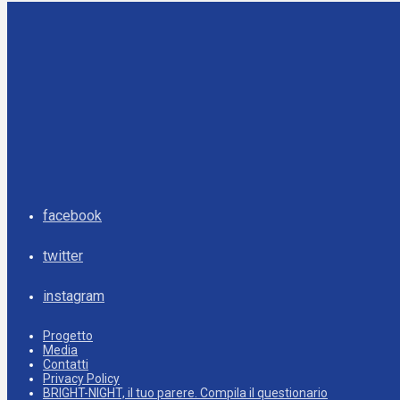
facebook
twitter
instagram
Progetto
Media
Contatti
Privacy Policy
BRIGHT-NIGHT, il tuo parere. Compila il questionario