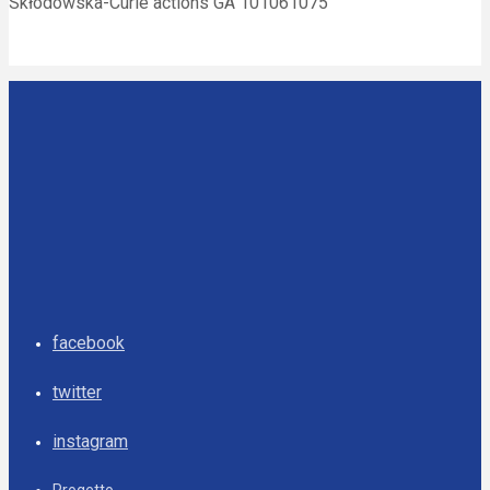
Skłodowska-Curie actions GA 101061075
facebook
twitter
instagram
Progetto