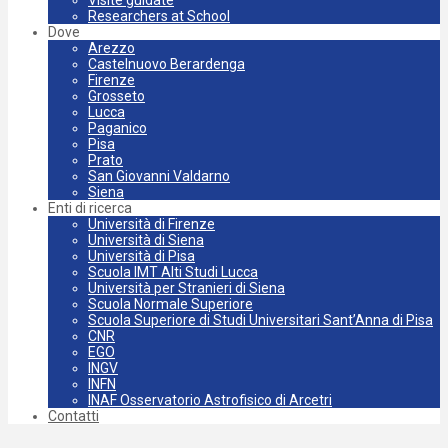
Researchers at School
Dove
Arezzo
Castelnuovo Berardenga
Firenze
Grosseto
Lucca
Paganico
Pisa
Prato
San Giovanni Valdarno
Siena
Enti di ricerca
Università di Firenze
Università di Siena
Università di Pisa
Scuola IMT Alti Studi Lucca
Università per Stranieri di Siena
Scuola Normale Superiore
Scuola Superiore di Studi Universitari Sant’Anna di Pisa
CNR
EGO
INGV
INFN
INAF Osservatorio Astrofisico di Arcetri
Contatti