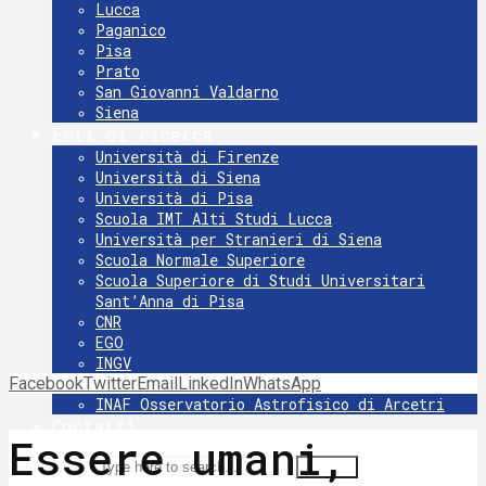
Lucca
Paganico
Pisa
Prato
San Giovanni Valdarno
Siena
Enti di ricerca
Università di Firenze
Università di Siena
Università di Pisa
Scuola IMT Alti Studi Lucca
Università per Stranieri di Siena
Scuola Normale Superiore
Scuola Superiore di Studi Universitari
Sant’Anna di Pisa
CNR
EGO
INGV
Facebook
Twitter
INFN
Email
LinkedIn
WhatsApp
INAF Osservatorio Astrofisico di Arcetri
Contatti
Essere umani,
Search