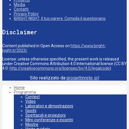
Media
Contatti
Privacy Policy
BRIGHT-NIGHT, il tuo parere. Compila il questionario
Disclaimer
Content published in Open Access on
https://www.bright-
night.it/2023/
License: unless otherwise specified, the present work is released
under Creative Commons Attribution 4.0 International license (CC BY
4.0:
http://creativecommons.org/licenses/by/4.0/legalcode
)
Sito realizzato da
progettinrete srl
Home
Programma
Contest
Video
Laboratori e dimostrazioni
Giochi
Spettacoli e proiezioni
Mini-conferenze e incontri
Mostre
Visite guidate