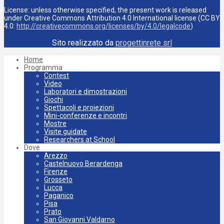
License: unless otherwise specified, the present work is released
under Creative Commons Attribution 4.0 International license (CC BY
4.0:
http://creativecommons.org/licenses/by/4.0/legalcode
)
Sito realizzato da
progettinrete srl
Home
Programma
Contest
Video
Laboratori e dimostrazioni
Giochi
Spettacoli e proiezioni
Mini-conferenze e incontri
Mostre
Visite guidate
Researchers at School
Dove
Arezzo
Castelnuovo Berardenga
Firenze
Grosseto
Lucca
Paganico
Pisa
Prato
San Giovanni Valdarno