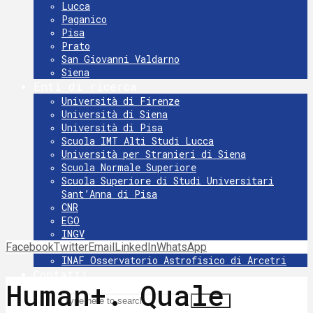
Lucca
Paganico
Pisa
Prato
San Giovanni Valdarno
Siena
Enti di ricerca
Università di Firenze
Università di Siena
Università di Pisa
Scuola IMT Alti Studi Lucca
Università per Stranieri di Siena
Scuola Normale Superiore
Scuola Superiore di Studi Universitari
Sant’Anna di Pisa
CNR
EGO
INGV
Facebook
Twitter
INFN
Email
LinkedIn
WhatsApp
INAF Osservatorio Astrofisico di Arcetri
Contatti
Human+. Quale
Search