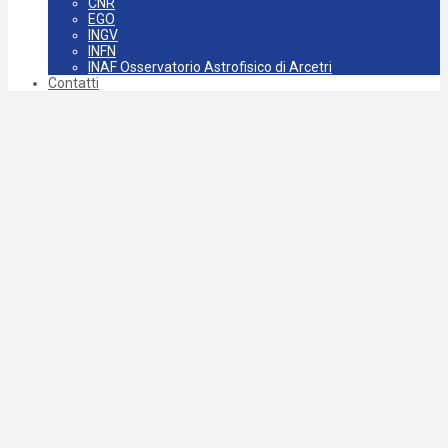
CNR
EGO
INGV
INFN
INAF Osservatorio Astrofisico di Arcetri
Contatti