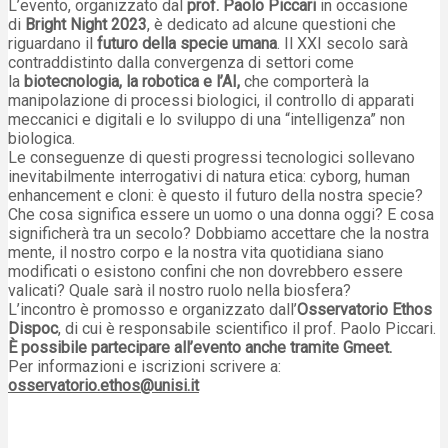
L’evento, organizzato dal
prof. Paolo Piccari
in occasione
di
Bright Night 2023
, è dedicato ad alcune questioni che
riguardano il
futuro della specie umana
. Il XXI secolo sarà
contraddistinto dalla convergenza di settori come
la
biotecnologia, la robotica e l’AI,
che comporterà la
manipolazione di processi biologici, il controllo di apparati
meccanici e digitali e lo sviluppo di una “intelligenza” non
biologica.
Le conseguenze di questi progressi tecnologici sollevano
inevitabilmente interrogativi di natura etica: cyborg, human
enhancement e cloni: è questo il futuro della nostra specie?
Che cosa significa essere un uomo o una donna oggi? E cosa
significherà tra un secolo? Dobbiamo accettare che la nostra
mente, il nostro corpo e la nostra vita quotidiana siano
modificati o esistono confini che non dovrebbero essere
valicati? Quale sarà il nostro ruolo nella biosfera?
L’incontro è promosso e organizzato dall’
Osservatorio Ethos
Dispoc
, di cui è responsabile scientifico il prof. Paolo Piccari.
È possibile partecipare all’evento anche tramite Gmeet.
Per informazioni e iscrizioni scrivere a:
osservatorio.ethos@unisi.it