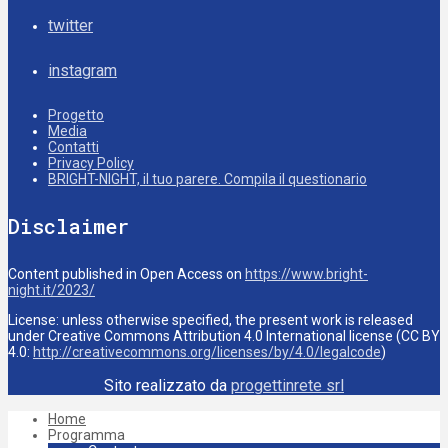
twitter
instagram
Progetto
Media
Contatti
Privacy Policy
BRIGHT-NIGHT, il tuo parere. Compila il questionario
Disclaimer
Content published in Open Access on
https://www.bright-
night.it/2023/
License: unless otherwise specified, the present work is released
under Creative Commons Attribution 4.0 International license (CC BY
4.0:
http://creativecommons.org/licenses/by/4.0/legalcode
)
Sito realizzato da
progettinrete srl
Home
Programma