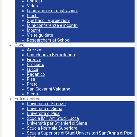
Contest
Video
Laboratori e dimostrazioni
Giochi
Spettacoli e proiezioni
Mini-conferenze e incontri
Mostre
Visite guidate
Researchers at School
Dove
Arezzo
Castelnuovo Berardenga
Firenze
Grosseto
Lucca
Paganico
Pisa
Prato
San Giovanni Valdarno
Siena
Enti di ricerca
Università di Firenze
Università di Siena
Università di Pisa
Scuola IMT Alti Studi Lucca
Università per Stranieri di Siena
Scuola Normale Superiore
Scuola Superiore di Studi Universitari Sant’Anna di Pisa