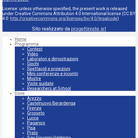
License: unless otherwise specified, the present work is released
under Creative Commons Attribution 4.0 International license (CC BY
4.0:
http://creativecommons.org/licenses/by/4.0/legalcode
)
Sito realizzato da
progettinrete srl
Home
Programma
Contest
Video
Laboratori e dimostrazioni
Giochi
Spettacoli e proiezioni
Mini-conferenze e incontri
Mostre
Visite guidate
Researchers at School
Dove
Arezzo
Castelnuovo Berardenga
Firenze
Grosseto
Lucca
Paganico
Pisa
Prato
San Giovanni Valdarno