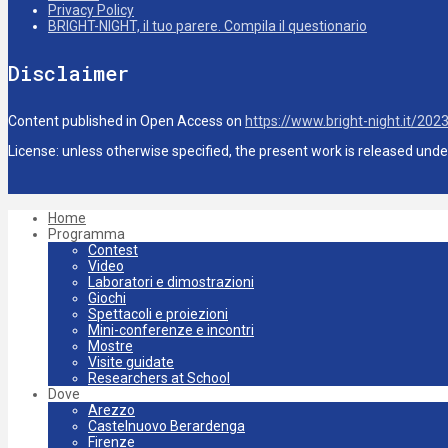
Privacy Policy
BRIGHT-NIGHT, il tuo parere. Compila il questionario
Disclaimer
Content published in Open Access on
https://www.bright-night.it/202
License: unless otherwise specified, the present work is released und
Home
Programma
Contest
Video
Laboratori e dimostrazioni
Giochi
Spettacoli e proiezioni
Mini-conferenze e incontri
Mostre
Visite guidate
Researchers at School
Dove
Arezzo
Castelnuovo Berardenga
Firenze