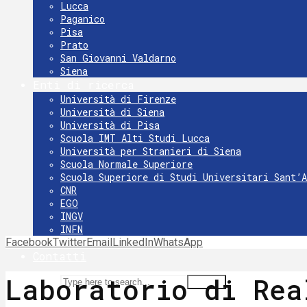
Lucca
Paganico
Pisa
Prato
San Giovanni Valdarno
Siena
Enti di ricerca
Università di Firenze
Università di Siena
Università di Pisa
Scuola IMT Alti Studi Lucca
Università per Stranieri di Siena
Scuola Normale Superiore
Scuola Superiore di Studi Universitari Sant’
CNR
EGO
INGV
INFN
Facebook
Twitter
INAF Osservatorio Astrofisico di Arcetri
Email
LinkedIn
WhatsApp
Contatti
Laboratorio di Rea
Search