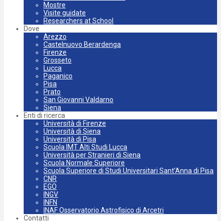
Mostre
Visite guidate
Researchers at School
Dove
Arezzo
Castelnuovo Berardenga
Firenze
Grosseto
Lucca
Paganico
Pisa
Prato
San Giovanni Valdarno
Siena
Enti di ricerca
Università di Firenze
Università di Siena
Università di Pisa
Scuola IMT Alti Studi Lucca
Università per Stranieri di Siena
Scuola Normale Superiore
Scuola Superiore di Studi Universitari Sant’Anna di Pisa
CNR
EGO
INGV
INFN
INAF Osservatorio Astrofisico di Arcetri
Contatti