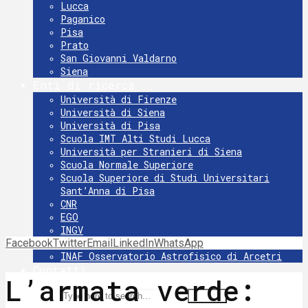
Lucca
Paganico
Pisa
Prato
San Giovanni Valdarno
Siena
Enti di ricerca
Università di Firenze
Università di Siena
Università di Pisa
Scuola IMT Alti Studi Lucca
Università per Stranieri di Siena
Scuola Normale Superiore
Scuola Superiore di Studi Universitari
Sant’Anna di Pisa
CNR
EGO
INGV
Facebook
Twitter
INFN
Email
LinkedIn
WhatsApp
INAF Osservatorio Astrofisico di Arcetri
Contatti
L’armata verde:
Search