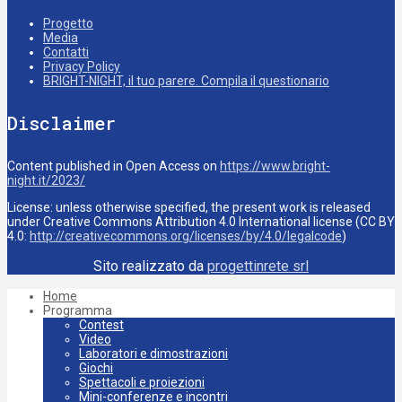
Progetto
Media
Contatti
Privacy Policy
BRIGHT-NIGHT, il tuo parere. Compila il questionario
Disclaimer
Content published in Open Access on
https://www.bright-
night.it/2023/
License: unless otherwise specified, the present work is released
under Creative Commons Attribution 4.0 International license (CC BY
4.0:
http://creativecommons.org/licenses/by/4.0/legalcode
)
Sito realizzato da
progettinrete srl
Home
Programma
Contest
Video
Laboratori e dimostrazioni
Giochi
Spettacoli e proiezioni
Mini-conferenze e incontri