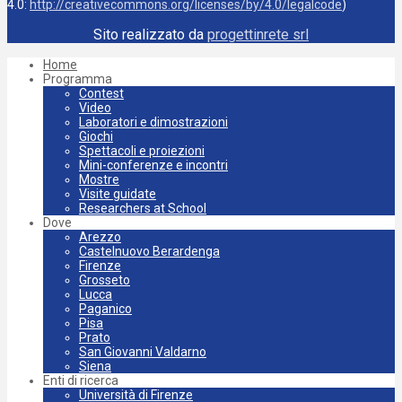
4.0:
http://creativecommons.org/licenses/by/4.0/legalcode
)
Sito realizzato da
progettinrete srl
Home
Programma
Contest
Video
Laboratori e dimostrazioni
Giochi
Spettacoli e proiezioni
Mini-conferenze e incontri
Mostre
Visite guidate
Researchers at School
Dove
Arezzo
Castelnuovo Berardenga
Firenze
Grosseto
Lucca
Paganico
Pisa
Prato
San Giovanni Valdarno
Siena
Enti di ricerca
Università di Firenze