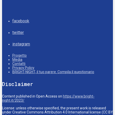
facebook
twitter
instagram
Progetto
Media
Contatti
Privacy Policy
BRIGHT-NIGHT, il tuo parere. Compila il questionario
Disclaimer
Content published in Open Access on
https://www.bright-
night.it/2023/
License: unless otherwise specified, the present work is released
under Creative Commons Attribution 4.0 International license (CC BY