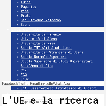
Lucca
Paganico
Pisa
Prato
San Giovanni Valdarno
Siena
Enti di ricerca
Università di Firenze
Università di Siena
Università di Pisa
Scuola IMT Alti Studi Lucca
Università per Stranieri di Siena
Scuola Normale Superiore
Scuola Superiore di Studi Universitari
Sant’Anna di Pisa
CNR
EGO
INGV
Facebook
Twitter
INFN
Email
LinkedIn
WhatsApp
INAF Osservatorio Astrofisico di Arcetri
Contatti
L’UE e la ricerca
Search