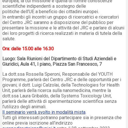
europea, la cui missione è quella di fornire conoscenze
scientifiche indipendenti a sostegno delle
politiche dell’UE a beneficio dei cittadini europei.
In entrambi gli incontri un gruppo di ricercatrici e ricercatori
del Centro JRC saranno a disposizione del pubblico per
presentare la missione e le attività del JRC e parlare di alcuni
dei loro progetti di ricerca realizzati in materia di tutela della
salute.
Ora: dalle 15.00 alle 16.30
Luogo: Sala Riunioni del Dipartimento di Studi Aziendali e
Giuridici, Aula 41, I piano, Piazza San Francesco, 7
La dott.ssa Rossella Speroni, Responsabile del YOUTH
Programme, parlerà del Centro JRC e delle opportunità per i
giovani; il dott. Luigi Calzolai, della Technologies for Health
Unit, parlerà della ricerca sulla nanomedicina, mentre la
dott.ssa Laura Gribaldo, della Systems Toxicology Unit,
parlerà delle attività di sperimentazione scientifica senza
l’utilizzo degli animali.
ll seminario verrà svolto in modalità mista
.
Tutti gli interessati potranno partecipare sia in presenza che
online previa iscrizione all’indirizzo