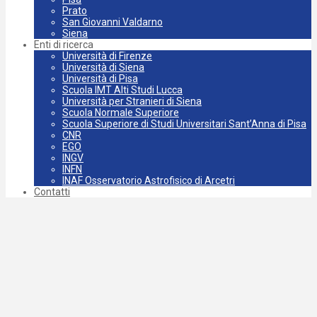
Prato
San Giovanni Valdarno
Siena
Enti di ricerca
Università di Firenze
Università di Siena
Università di Pisa
Scuola IMT Alti Studi Lucca
Università per Stranieri di Siena
Scuola Normale Superiore
Scuola Superiore di Studi Universitari Sant’Anna di Pisa
CNR
EGO
INGV
INFN
INAF Osservatorio Astrofisico di Arcetri
Contatti