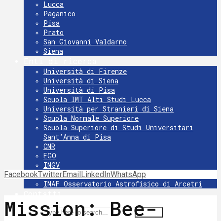
Lucca
Paganico
Pisa
Prato
San Giovanni Valdarno
Siena
Enti di ricerca
Università di Firenze
Università di Siena
Università di Pisa
Scuola IMT Alti Studi Lucca
Università per Stranieri di Siena
Scuola Normale Superiore
Scuola Superiore di Studi Universitari
Sant’Anna di Pisa
CNR
EGO
INGV
Facebook
Twitter
INFN
Email
LinkedIn
WhatsApp
INAF Osservatorio Astrofisico di Arcetri
Contatti
Mission: Bee-
Search