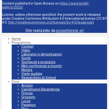
Content published in Open Access on
https://www.bright-
night.it/2023/
License: unless otherwise specified, the present work is released
under Creative Commons Attribution 4.0 International license (CC BY
4.0:
http://creativecommons.org/licenses/by/4.0/legalcode
)
Sito realizzato da
progettinrete srl
Home
Programma
Contest
Video
Laboratori e dimostrazioni
Giochi
Spettacoli e proiezioni
Mini-conferenze e incontri
Mostre
Visite guidate
Researchers at School
Dove
Arezzo
Castelnuovo Berardenga
Firenze
Grosseto
Lucca
Paganico
Pisa