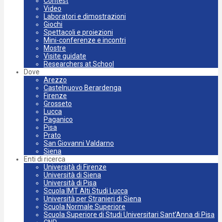
Contest
Video
Laboratori e dimostrazioni
Giochi
Spettacoli e proiezioni
Mini-conferenze e incontri
Mostre
Visite guidate
Researchers at School
Dove
Arezzo
Castelnuovo Berardenga
Firenze
Grosseto
Lucca
Paganico
Pisa
Prato
San Giovanni Valdarno
Siena
Enti di ricerca
Università di Firenze
Università di Siena
Università di Pisa
Scuola IMT Alti Studi Lucca
Università per Stranieri di Siena
Scuola Normale Superiore
Scuola Superiore di Studi Universitari Sant’Anna di Pisa