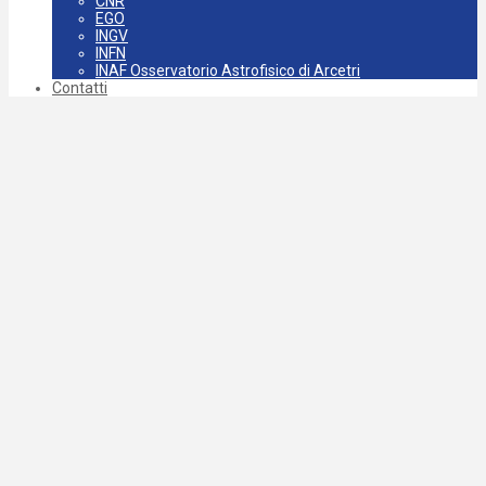
CNR
EGO
INGV
INFN
INAF Osservatorio Astrofisico di Arcetri
Contatti