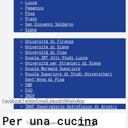
Lucca
Paganico
Pisa
Prato
San Giovanni Valdarno
Siena
Enti di ricerca
Università di Firenze
Università di Siena
Università di Pisa
Scuola IMT Alti Studi Lucca
Università per Stranieri di Siena
Scuola Normale Superiore
Scuola Superiore di Studi Universitari
Sant’Anna di Pisa
CNR
EGO
INGV
Facebook
Twitter
INFN
Email
LinkedIn
WhatsApp
INAF Osservatorio Astrofisico di Arcetri
Contatti
Per una cucina
Search