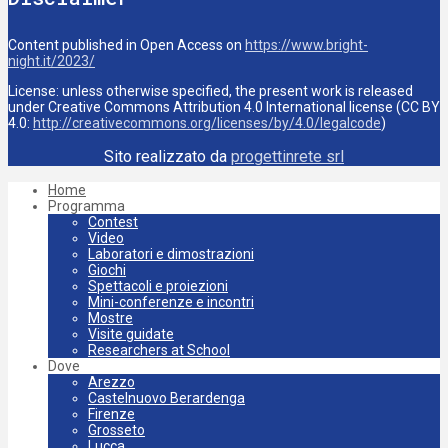
Content published in Open Access on
https://www.bright-
night.it/2023/
License: unless otherwise specified, the present work is released
under Creative Commons Attribution 4.0 International license (CC BY
4.0:
http://creativecommons.org/licenses/by/4.0/legalcode
)
Sito realizzato da
progettinrete srl
Home
Programma
Contest
Video
Laboratori e dimostrazioni
Giochi
Spettacoli e proiezioni
Mini-conferenze e incontri
Mostre
Visite guidate
Researchers at School
Dove
Arezzo
Castelnuovo Berardenga
Firenze
Grosseto
Lucca