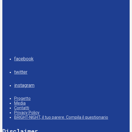
facebook
twitter
instagram
Progetto
Media
Contatti
Privacy Policy
BRIGHT-NIGHT, il tuo parere. Compila il questionario
Disclaimer