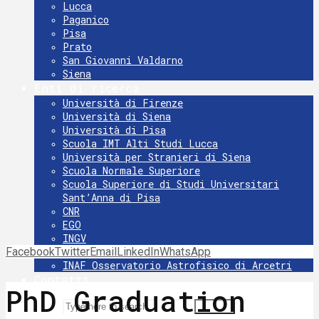
Lucca
Paganico
Pisa
Prato
San Giovanni Valdarno
Siena
Enti di ricerca
Università di Firenze
Università di Siena
Università di Pisa
Scuola IMT Alti Studi Lucca
Università per Stranieri di Siena
Scuola Normale Superiore
Scuola Superiore di Studi Universitari
Sant’Anna di Pisa
CNR
EGO
INGV
Facebook
Twitter
INFN
Email
LinkedIn
WhatsApp
INAF Osservatorio Astrofisico di Arcetri
Contatti
PhD Graduation
Search