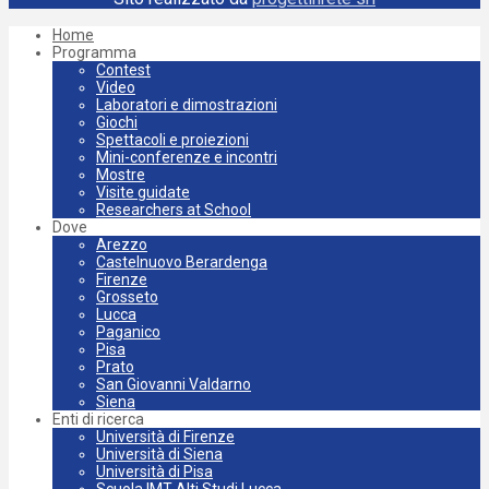
Home
Programma
Contest
Video
Laboratori e dimostrazioni
Giochi
Spettacoli e proiezioni
Mini-conferenze e incontri
Mostre
Visite guidate
Researchers at School
Dove
Arezzo
Castelnuovo Berardenga
Firenze
Grosseto
Lucca
Paganico
Pisa
Prato
San Giovanni Valdarno
Siena
Enti di ricerca
Università di Firenze
Università di Siena
Università di Pisa
Scuola IMT Alti Studi Lucca