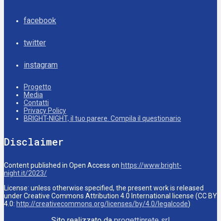
facebook
twitter
instagram
Progetto
Media
Contatti
Privacy Policy
BRIGHT-NIGHT, il tuo parere. Compila il questionario
Disclaimer
Content published in Open Access on
https://www.bright-
night.it/2023/
License: unless otherwise specified, the present work is released
under Creative Commons Attribution 4.0 International license (CC BY
4.0:
http://creativecommons.org/licenses/by/4.0/legalcode
)
Sito realizzato da
progettinrete srl