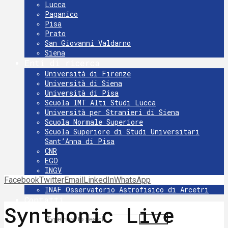
Lucca
Paganico
Pisa
Prato
San Giovanni Valdarno
Siena
Enti di ricerca
Università di Firenze
Università di Siena
Università di Pisa
Scuola IMT Alti Studi Lucca
Università per Stranieri di Siena
Scuola Normale Superiore
Scuola Superiore di Studi Universitari
Sant’Anna di Pisa
CNR
EGO
INGV
Facebook
Twitter
INFN
Email
LinkedIn
WhatsApp
INAF Osservatorio Astrofisico di Arcetri
Contatti
Synthonic Live
Search