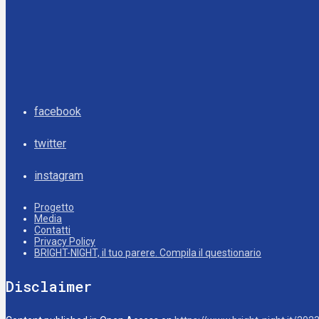
facebook
twitter
instagram
Progetto
Media
Contatti
Privacy Policy
BRIGHT-NIGHT, il tuo parere. Compila il questionario
Disclaimer