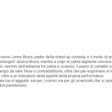
o come Lenny Bruce, padre della stand-up comedy, e il modo di pr
enzogna” diceva Bruce, mentre a colpi di satira tagliente cercav
termini dell’alleanza tra satira e scienza. Il punto di contatto è, a
 campo da idee false o contraddittorie, oltre che per esprimere in
, oltre a un indicatore della qualità della propria performance.
sia in agguato sia per i comici sia per gli scienziati che si spi
li parallelismi.