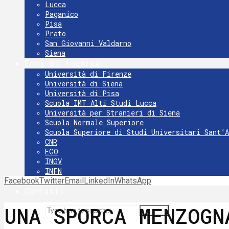
Lucca
Paganico
Pisa
Prato
San Giovanni Valdarno
Siena
Enti di ricerca
Università di Firenze
Università di Siena
Università di Pisa
Scuola IMT Alti Studi Lucca
Università per Stranieri di Siena
Scuola Normale Superiore
Scuola Superiore di Studi Universitari Sant’
CNR
EGO
INGV
INFN
Facebook
Twitter
INAF Osservatorio Astrofisico di Arcetri
Email
LinkedIn
WhatsApp
Contatti
UNA SPORCA MENZOGN
Search