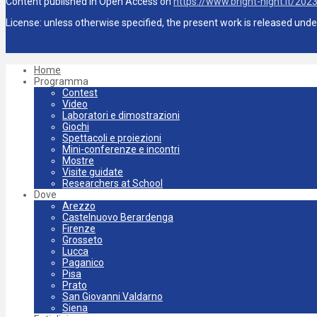
Content published in Open Access on
https://www.bright-night.it/202
License: unless otherwise specified, the present work is released und
Home
Programma
Contest
Video
Laboratori e dimostrazioni
Giochi
Spettacoli e proiezioni
Mini-conferenze e incontri
Mostre
Visite guidate
Researchers at School
Dove
Arezzo
Castelnuovo Berardenga
Firenze
Grosseto
Lucca
Paganico
Pisa
Prato
San Giovanni Valdarno
Siena